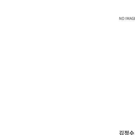
NO IMAG
김정수