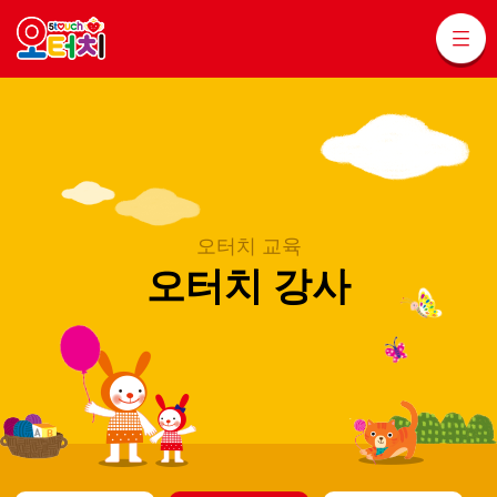
오터치 교육
오터치 강사