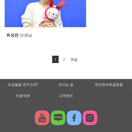
유성란
선생님
1
2
맨끝
오감발달 연구소란?
오시는 길
개인정보취급방침
이용약관
고객센터