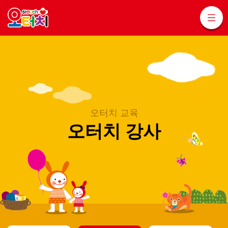
오터치 교육
오터치 강사