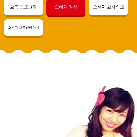
교육 프로그램
오터치 강사
오터치 교사학교
오터치 교육센터안내